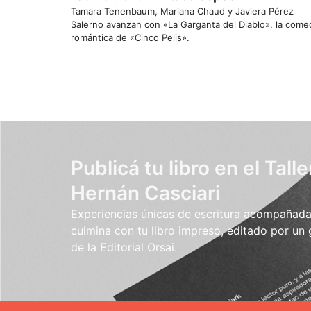
Tamara Tenenbaum, Mariana Chaud y Javiera Pérez
Salerno avanzan con «La Garganta del Diablo», la come
romántica de «Cinco Pelis».
Publicá tu libro en el Talle
Hernán Casciari
Experiencias únicas de escritura acompañada.
culmina con tu libro impreso, editado por un
de la Editorial Orsai.