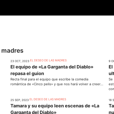
s madres
EL DESEO DE LAS MADRES
23 OCT, 2023
9 O
El equipo de «La Garganta del Diablo»
El
repasa el guion
ul
Recta final para el equipo que escribe la comedia
Se 
romántica de «Cinco pelis» y que nos hará volver a creer...
est
com
EL DESEO DE LAS MADRES
25 SEP, 2023
18 
Tamara y su equipo leen escenas de «La
Ta
Garganta del Diablo»
nu