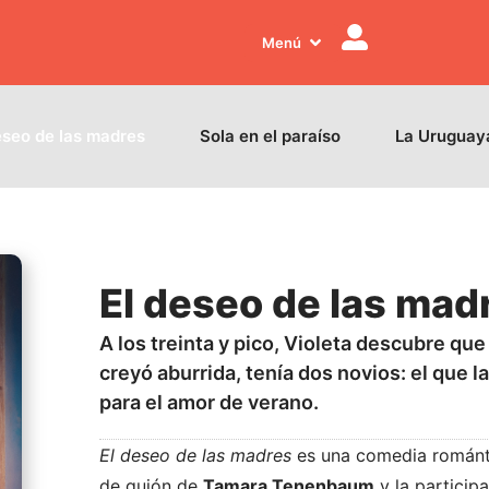
Menú
eseo de las madres
Sola en el paraíso
La Uruguay
El deseo de las mad
A los treinta y pico, Violeta descubre qu
creyó aburrida, tenía dos novios: el que 
para el amor de verano.
El deseo de las madres
es una comedia román
de guión de
Tamara Tenenbaum
y la particip