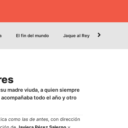
a
El fin del mundo
Jaque al Rey
res
e su madre viuda, a quien siempre
la acompañaba todo el año y otro
tica
como las de antes
, con dirección
ación de
Javiera Pérez Salerno
y