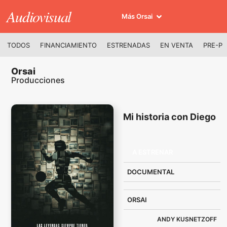
Audiovisual
Más Orsai
TODOS
FINANCIAMIENTO
ESTRENADAS
EN VENTA
PRE-P
Orsai
Producciones
Mi historia con Diego
A ESTRENAR
DOCUMENTAL
ORSAI
ANDY KUSNETZOFF