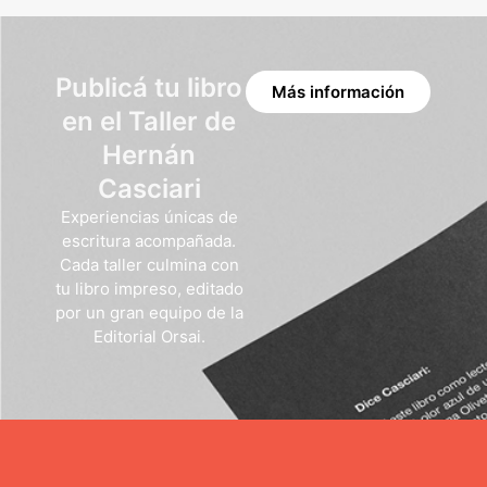
Publicá tu libro
Más información
en el Taller de
Hernán
Casciari
Experiencias únicas de
escritura acompañada.
Cada taller culmina con
tu libro impreso, editado
por un gran equipo de la
Editorial Orsai.