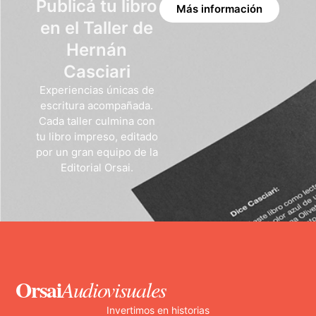
Publicá tu libro
Más información
en el Taller de
Hernán
Casciari
Experiencias únicas de
escritura acompañada.
Cada taller culmina con
tu libro impreso, editado
por un gran equipo de la
Editorial Orsai.
Orsai
Audiovisuales
Invertimos en historias