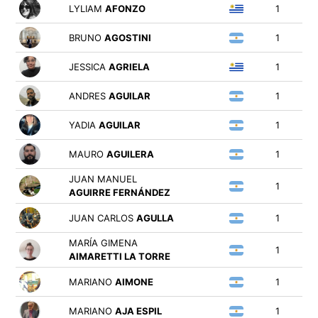
LYLIAM
AFONZO
1
BRUNO
AGOSTINI
1
JESSICA
AGRIELA
1
ANDRES
AGUILAR
1
YADIA
AGUILAR
1
MAURO
AGUILERA
1
JUAN MANUEL
1
AGUIRRE FERNÁNDEZ
JUAN CARLOS
AGULLA
1
MARÍA GIMENA
1
AIMARETTI LA TORRE
MARIANO
AIMONE
1
MARIANO
AJA ESPIL
1