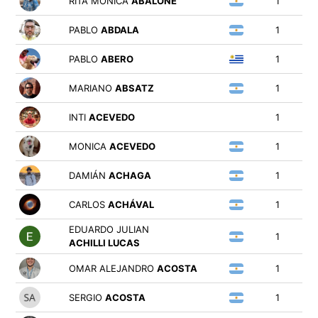
RITA MÓNICA
ABALONE
1
PABLO
ABDALA
1
PABLO
ABERO
1
MARIANO
ABSATZ
1
INTI
ACEVEDO
1
MONICA
ACEVEDO
1
DAMIÁN
ACHAGA
1
CARLOS
ACHÁVAL
1
EDUARDO JULIAN
1
ACHILLI LUCAS
OMAR ALEJANDRO
ACOSTA
1
SERGIO
ACOSTA
1