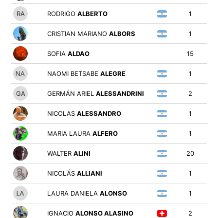
RODRIGO
ALBERTO
1
CRISTIAN MARIANO
ALBORS
1
SOFIA
ALDAO
15
NAOMI BETSABE
ALEGRE
1
GERMÁN ARIEL
ALESSANDRINI
2
NICOLAS
ALESSANDRO
1
MARIA LAURA
ALFERO
1
WALTER
ALINI
20
NICOLÁS
ALLIANI
1
LAURA DANIELA
ALONSO
1
IGNACIO
ALONSO ALASINO
2