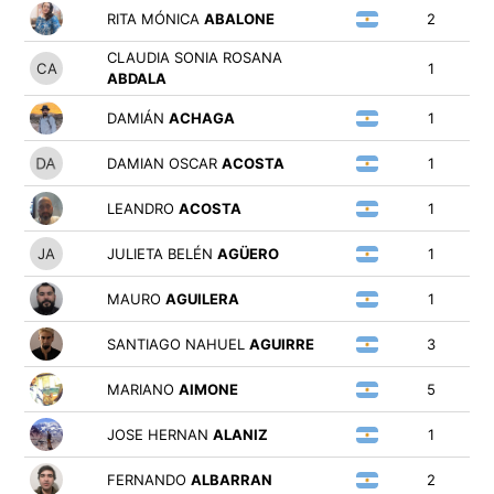
RITA MÓNICA
ABALONE
2
CLAUDIA SONIA ROSANA
1
ABDALA
DAMIÁN
ACHAGA
1
DAMIAN OSCAR
ACOSTA
1
LEANDRO
ACOSTA
1
JULIETA BELÉN
AGÜERO
1
MAURO
AGUILERA
1
SANTIAGO NAHUEL
AGUIRRE
3
MARIANO
AIMONE
5
JOSE HERNAN
ALANIZ
1
FERNANDO
ALBARRAN
2