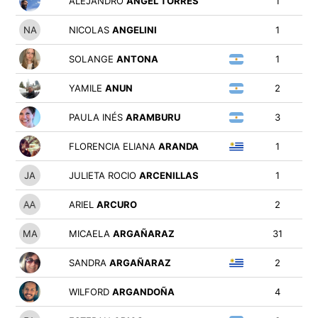
ALEJANDRO
ANGEL TORRES
1
NICOLAS
ANGELINI
1
SOLANGE
ANTONA
1
YAMILE
ANUN
2
PAULA INÉS
ARAMBURU
3
FLORENCIA ELIANA
ARANDA
1
JULIETA ROCIO
ARCENILLAS
1
ARIEL
ARCURO
2
MICAELA
ARGAÑARAZ
31
SANDRA
ARGAÑARAZ
2
WILFORD
ARGANDOÑA
4