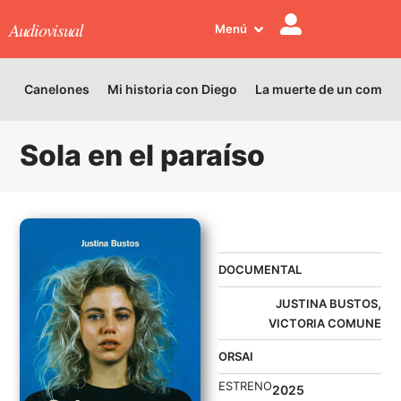
Audiovisual
Menú
Canelones
Mi historia con Diego
La muerte de un comed
Sola en el paraíso
ESTRENADO
DOCUMENTAL
,
JUSTINA BUSTOS
VICTORIA COMUNE
ORSAI
ESTRENO
2025