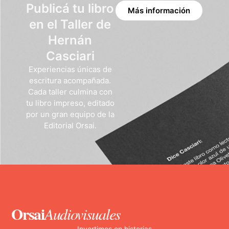
Publicá tu libro
Más información
en el Taller de
Hernán
Casciari
Experiencias únicas de
escritura acompañada.
Cada taller culmina con
tu libro impreso, editado
por un gran equipo de la
Editorial Orsai.
Orsai
Audiovisuales
Invertimos en historias