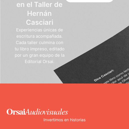
en el Taller de
Hernán
Casciari
Experiencias únicas de
escritura acompañada.
Cada taller culmina con
tu libro impreso, editado
por un gran equipo de la
Editorial Orsai.
Orsai
Audiovisuales
Invertimos en historias