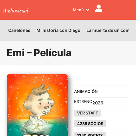
Audiovisual
Menú
Canelones
Mi historia con Diego
La muerte de un comed
Emi – Película
VENDIDO
ANIMACIÓN
ESTRENO
2026
VER STAFF
4288 SOCIOS
1250 SOCIOS