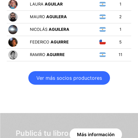
LAURA
AGUILAR
1
MAURO
AGUILERA
2
NICOLÁS
AGUILERA
1
FEDERICO
AGUIRRE
5
RAMIRO
AGUIRRE
11
Ver más socios productores
Publicá tu libro
Más información