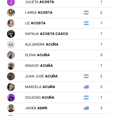
JULIETA
ACOSTA
1
LARISA
ACOSTA
2
LIZ
ACOSTA
1
NATALIA
ACOSTA CASCO
1
ALEJANDRA
ACUÑA
1
ELENA
ACUÑA
3
IGNACIO
ACUÑA
1
JUAN JOSÉ
ACUÑA
2
MARCELA
ACUÑA
2
SOLEDAD
ACUÑA
1
JAVIER
ADIPE
3