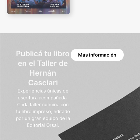
Publicá tu libro
Más información
en el Taller de
Hernán
Casciari
Experiencias únicas de
escritura acompañada.
Cada taller culmina con
tu libro impreso, editado
por un gran equipo de la
Editorial Orsai.