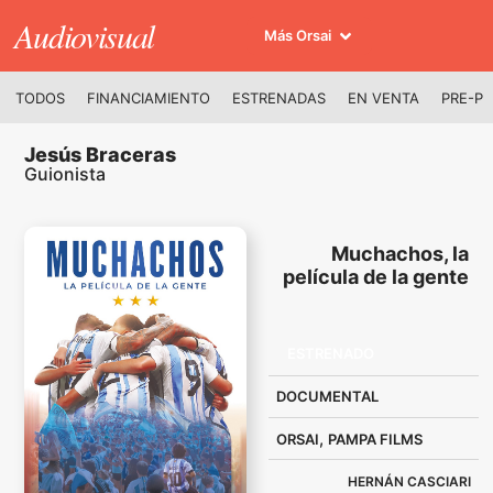
Audiovisual
Más Orsai
TODOS
FINANCIAMIENTO
ESTRENADAS
EN VENTA
PRE-P
Jesús Braceras
Guionista
Muchachos, la
película de la gente
ESTRENADO
DOCUMENTAL
,
ORSAI
PAMPA FILMS
HERNÁN CASCIARI