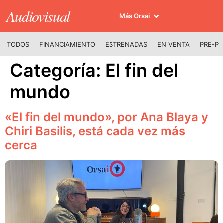
Audiovisual
Más Orsai
TODOS
FINANCIAMIENTO
ESTRENADAS
EN VENTA
PRE-P
Categoría:
El fin del
mundo
«El fin del mundo», por Ana Blaya y
Chiri Basilis, está cada vez más
cerca