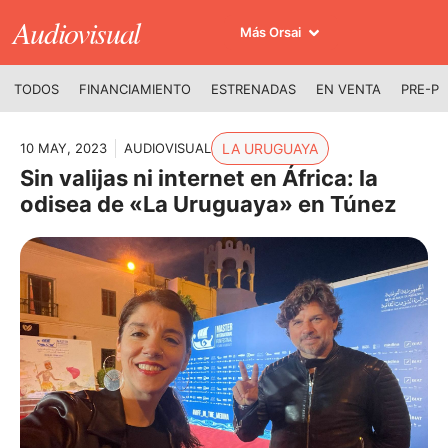
Audiovisual
Más Orsai
TODOS
FINANCIAMIENTO
ESTRENADAS
EN VENTA
PRE-P
10 MAY, 2023
AUDIOVISUAL
LA URUGUAYA
Sin valijas ni internet en África: la
odisea de «La Uruguaya» en Túnez