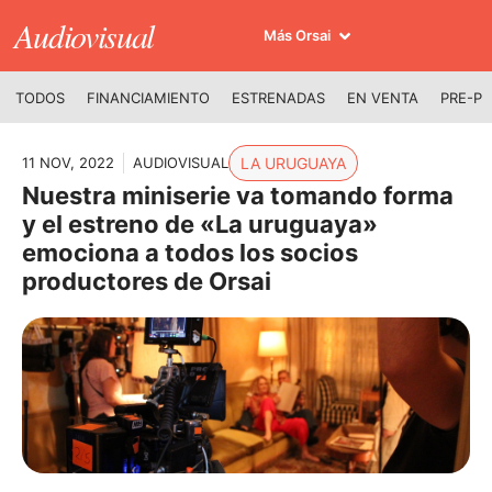
Audiovisual
Más Orsai
TODOS
FINANCIAMIENTO
ESTRENADAS
EN VENTA
PRE-P
11 NOV, 2022
AUDIOVISUAL
LA URUGUAYA
Nuestra miniserie va tomando forma
y el estreno de «La uruguaya»
emociona a todos los socios
productores de Orsai