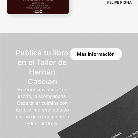
FELIPE PIGNA
Publicá tu libro
Más información
en el Taller de
Hernán
Casciari
Experiencias únicas de
escritura acompañada.
Cada taller culmina con
tu libro impreso, editado
por un gran equipo de la
Editorial Orsai.