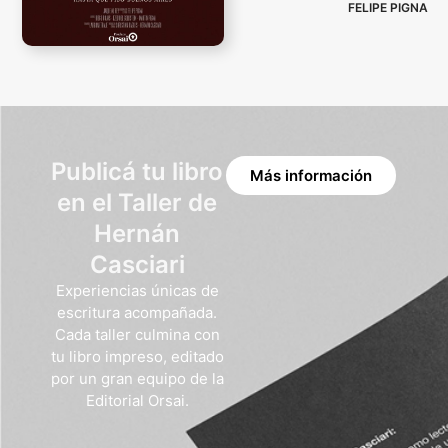
FELIPE PIGNA
Publicá tu libro
Más información
en el Taller de
Hernán
Casciari
Experiencias únicas de
escritura acompañada.
Cada taller culmina con
tu libro impreso, editado
por un gran equipo de la
Editorial Orsai.