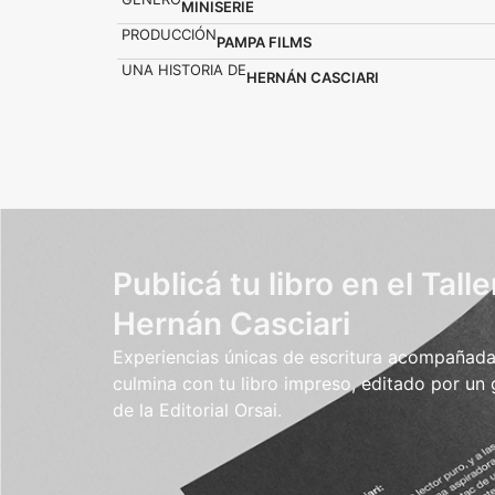
MINISERIE
PRODUCCIÓN
PAMPA FILMS
UNA HISTORIA DE
HERNÁN CASCIARI
Publicá tu libro en el Talle
Hernán Casciari
Experiencias únicas de escritura acompañada.
culmina con tu libro impreso, editado por un
de la Editorial Orsai.