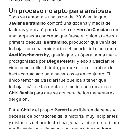
Un proceso no apto para ansiosos
Todo se remonta a una tarde del 2016, en la que
Javier Beltramino
compró una docena y media de
facturas y encaró para la casa de
Hernán Casciari
con
una propuesta concreta: que fuese el guionista de su
primera película.
Beltramino
, productor que venía de
trabajar con una eminencia del mundo del cine como
Axel Kuschevatzky
, quería que su ópera prima fuera
protagonizada por
Diego Peretti
, y eso a
Casciari
le
vino como anillo al dedo, porque el actor también lo
había contactado para hacer cosas en conjunto. El
único temor de
Casciari
fue que iba a tener que
trabajar más de la cuenta, de modo que convocó a
Chiri Basilis
para que se ocupara de los menesteres
del guión.
Entre
Chiri
y el propio
Peretti
escribieron decenas y
decenas de borradores de la historia, muy incipientes
y distantes del producto final, y hasta hicieron turismo
por Bruselas para imaginar los recorridos de
Juan