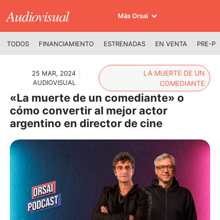
Audiovisual
Más Orsai
TODOS
FINANCIAMIENTO
ESTRENADAS
EN VENTA
PRE-P
LA MUERTE DE UN
25 MAR, 2024
AUDIOVISUAL
COMEDIANTE
«La muerte de un comediante» o
cómo convertir al mejor actor
argentino en director de cine