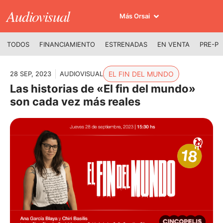
Audiovisual
Más Orsai
TODOS
FINANCIAMIENTO
ESTRENADAS
EN VENTA
PRE-P
28 SEP, 2023
AUDIOVISUAL
EL FIN DEL MUNDO
Las historias de «El fin del mundo»
son cada vez más reales