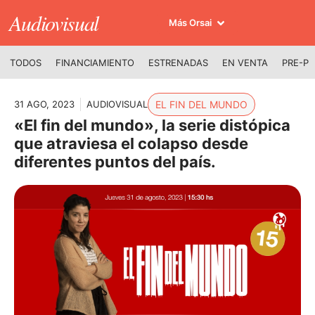
Audiovisual
Más Orsai
TODOS
FINANCIAMIENTO
ESTRENADAS
EN VENTA
PRE-P
31 AGO, 2023
AUDIOVISUAL
EL FIN DEL MUNDO
«El fin del mundo», la serie distópica
que atraviesa el colapso desde
diferentes puntos del país.