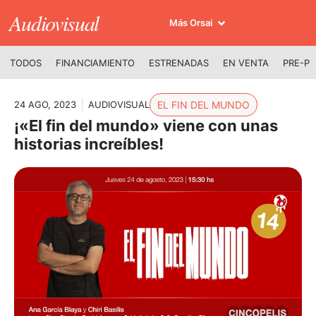
Audiovisual
Más Orsai
TODOS
FINANCIAMIENTO
ESTRENADAS
EN VENTA
PRE-P
24 AGO, 2023
AUDIOVISUAL
EL FIN DEL MUNDO
¡«El fin del mundo» viene con unas
historias increíbles!