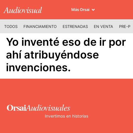
Audiovisual
Más Orsai
TODOS
FINANCIAMIENTO
ESTRENADAS
EN VENTA
PRE-P
Yo inventé eso de ir por
ahí atribuyéndose
invenciones.
Orsai
Audiovisuales
Invertimos en historias