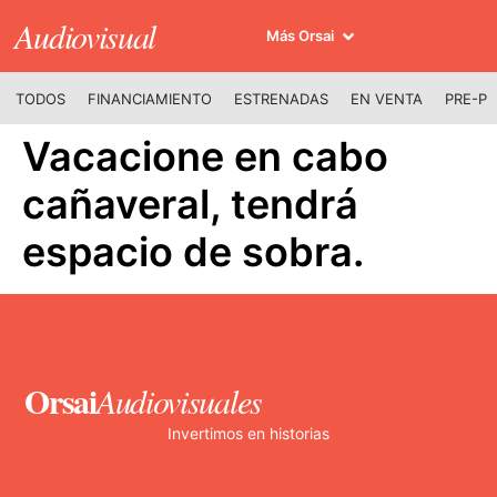
Audiovisual
Más Orsai
TODOS
FINANCIAMIENTO
ESTRENADAS
EN VENTA
PRE-P
Vacacione en cabo
cañaveral, tendrá
espacio de sobra.
Orsai
Audiovisuales
Invertimos en historias