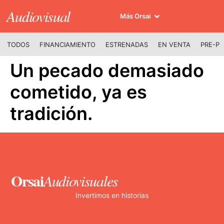
Audiovisual
Más Orsai
TODOS
FINANCIAMIENTO
ESTRENADAS
EN VENTA
PRE-P
Un pecado demasiado
cometido, ya es
tradición.
Orsai
Audiovisuales
Invertimos en historias