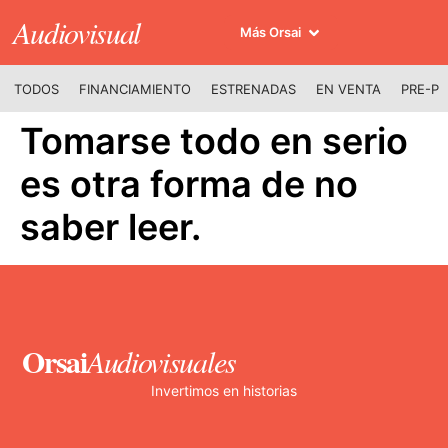
Audiovisual
Más Orsai
TODOS
FINANCIAMIENTO
ESTRENADAS
EN VENTA
PRE-P
Tomarse todo en serio
es otra forma de no
saber leer.
Orsai
Audiovisuales
Invertimos en historias