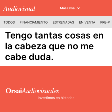
Audiovisual
Más Orsai
TODOS
FINANCIAMIENTO
ESTRENADAS
EN VENTA
PRE-P
Tengo tantas cosas en
la cabeza que no me
cabe duda.
Orsai
Audiovisuales
Invertimos en historias