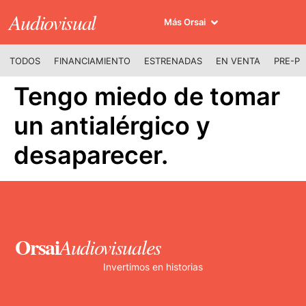
Audiovisual
Más Orsai
TODOS
FINANCIAMIENTO
ESTRENADAS
EN VENTA
PRE-P
Tengo miedo de tomar
un antialérgico y
desaparecer.
Orsai
Audiovisuales
Invertimos en historias