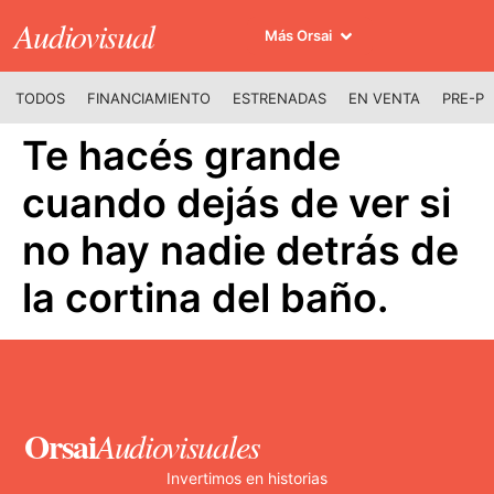
Audiovisual
Más Orsai
TODOS
FINANCIAMIENTO
ESTRENADAS
EN VENTA
PRE-P
Te hacés grande
cuando dejás de ver si
no hay nadie detrás de
la cortina del baño.
Orsai
Audiovisuales
Invertimos en historias