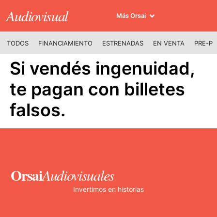
Audiovisual
Más Orsai
TODOS
FINANCIAMIENTO
ESTRENADAS
EN VENTA
PRE-P
Si vendés ingenuidad,
te pagan con billetes
falsos.
Orsai
Audiovisuales
Invertimos en historias