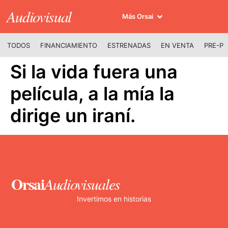
Audiovisual
Más Orsai
TODOS
FINANCIAMIENTO
ESTRENADAS
EN VENTA
PRE-P
Si la vida fuera una
película, a la mía la
dirige un iraní.
Orsai
Audiovisuales
Invertimos en historias