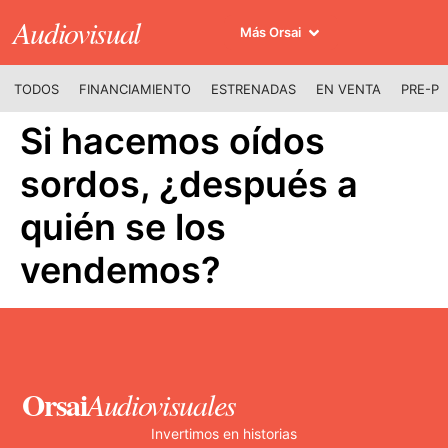
Audiovisual
Más Orsai
TODOS
FINANCIAMIENTO
ESTRENADAS
EN VENTA
PRE-P
Si hacemos oídos
sordos, ¿después a
quién se los
vendemos?
Orsai
Audiovisuales
Invertimos en historias