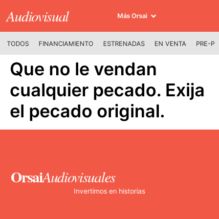
Audiovisual
Más Orsai
TODOS
FINANCIAMIENTO
ESTRENADAS
EN VENTA
PRE-P
Que no le vendan
cualquier pecado. Exija
el pecado original.
Orsai
Audiovisuales
Invertimos en historias