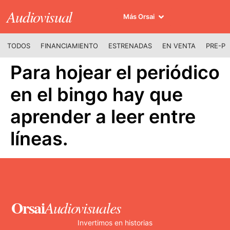
Audiovisual
Más Orsai
TODOS
FINANCIAMIENTO
ESTRENADAS
EN VENTA
PRE-P
Para hojear el periódico
en el bingo hay que
aprender a leer entre
líneas.
Orsai
Audiovisuales
Invertimos en historias