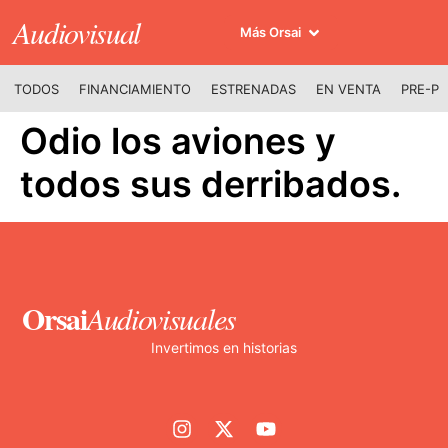
Audiovisual
Más Orsai
TODOS
FINANCIAMIENTO
ESTRENADAS
EN VENTA
PRE-P
Odio los aviones y
todos sus derribados.
Orsai
Audiovisuales
Invertimos en historias