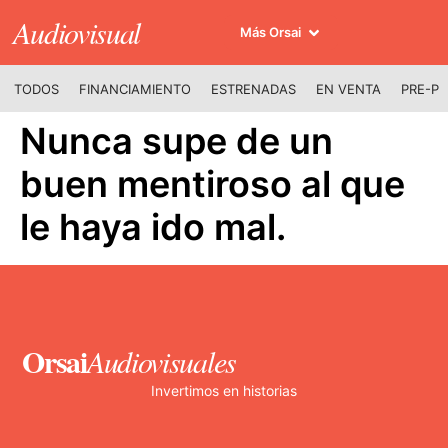
Audiovisual
Más Orsai
TODOS
FINANCIAMIENTO
ESTRENADAS
EN VENTA
PRE-P
Nunca supe de un
buen mentiroso al que
le haya ido mal.
Orsai
Audiovisuales
Invertimos en historias