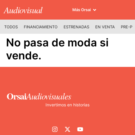
Audiovisual
Más Orsai
TODOS
FINANCIAMIENTO
ESTRENADAS
EN VENTA
PRE-P
No pasa de moda si
vende.
Orsai
Audiovisuales
Invertimos en historias