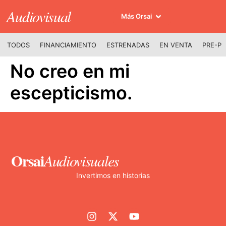
Audiovisual
Más Orsai
TODOS
FINANCIAMIENTO
ESTRENADAS
EN VENTA
PRE-P
No creo en mi
escepticismo.
Orsai
Audiovisuales
Invertimos en historias