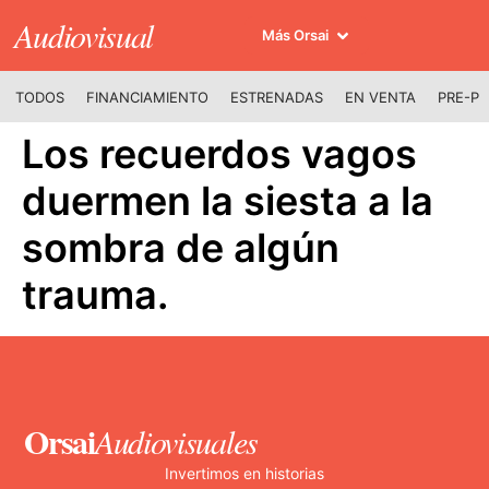
Audiovisual
Más Orsai
TODOS
FINANCIAMIENTO
ESTRENADAS
EN VENTA
PRE-P
Los recuerdos vagos
duermen la siesta a la
sombra de algún
trauma.
Orsai
Audiovisuales
Invertimos en historias