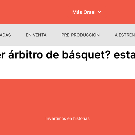
Más Orsai
ADAS
EN VENTA
PRE-PRODUCCIÓN
A ESTRE
er árbitro de básquet? estar
Invertimos en historias