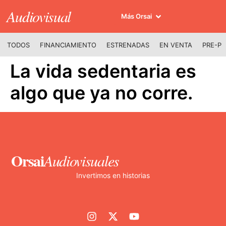
Audiovisual
Más Orsai
TODOS
FINANCIAMIENTO
ESTRENADAS
EN VENTA
PRE-P
La vida sedentaria es
algo que ya no corre.
Orsai
Audiovisuales
Invertimos en historias