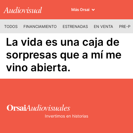
Audiovisual
Más Orsai
TODOS
FINANCIAMIENTO
ESTRENADAS
EN VENTA
PRE-P
La vida es una caja de
sorpresas que a mí me
vino abierta.
Orsai
Audiovisuales
Invertimos en historias