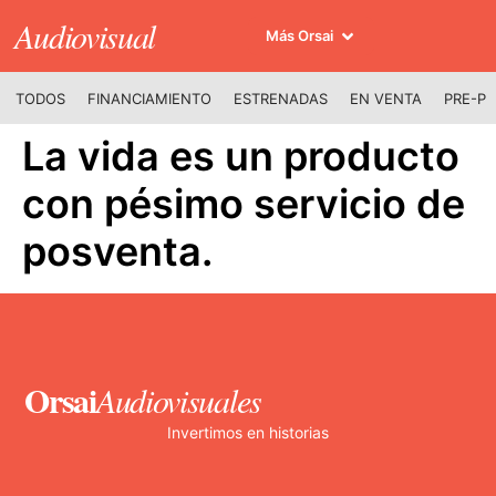
Audiovisual
Más Orsai
TODOS
FINANCIAMIENTO
ESTRENADAS
EN VENTA
PRE-P
La vida es un producto
con pésimo servicio de
posventa.
Orsai
Audiovisuales
Invertimos en historias