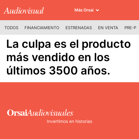
Audiovisual
Más Orsai
TODOS
FINANCIAMIENTO
ESTRENADAS
EN VENTA
PRE-P
La culpa es el producto
más vendido en los
últimos 3500 años.
Orsai
Audiovisuales
Invertimos en historias