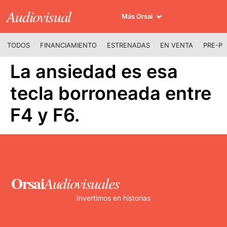
Audiovisual
Más Orsai
TODOS
FINANCIAMIENTO
ESTRENADAS
EN VENTA
PRE-P
La ansiedad es esa
tecla borroneada entre
F4 y F6.
Orsai
Audiovisuales
Invertimos en historias