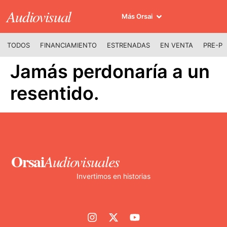
Audiovisual
Más Orsai
TODOS
FINANCIAMIENTO
ESTRENADAS
EN VENTA
PRE-P
Jamás perdonaría a un
resentido.
Orsai
Audiovisuales
Invertimos en historias