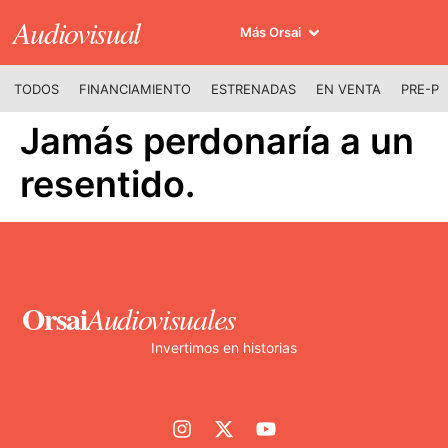
Audiovisual
Más Orsai
TODOS
FINANCIAMIENTO
ESTRENADAS
EN VENTA
PRE-P
Jamás perdonaría a un
resentido.
Orsai
Audiovisuales
Invertimos en historias