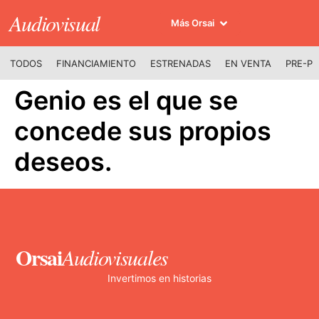
Audiovisual
Más Orsai
TODOS
FINANCIAMIENTO
ESTRENADAS
EN VENTA
PRE-P
Genio es el que se
concede sus propios
deseos.
Orsai
Audiovisuales
Invertimos en historias