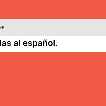
NAR
das al español.