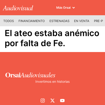
Audiovisual
Más Orsai
TODOS
FINANCIAMIENTO
ESTRENADAS
EN VENTA
PRE-P
El ateo estaba anémico
por falta de Fe.
Orsai
Audiovisuales
Invertimos en historias