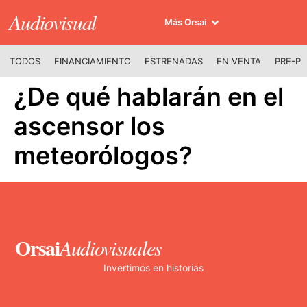
Audiovisual
Más Orsai
TODOS
FINANCIAMIENTO
ESTRENADAS
EN VENTA
PRE-P
¿De qué hablarán en el
ascensor los
meteorólogos?
Orsai
Audiovisuales
Invertimos en historias