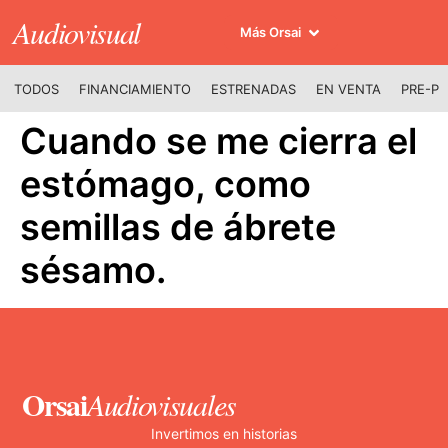
Audiovisual
Más Orsai
TODOS
FINANCIAMIENTO
ESTRENADAS
EN VENTA
PRE-P
Cuando se me cierra el
estómago, como
semillas de ábrete
sésamo.
Orsai
Audiovisuales
Invertimos en historias