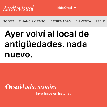
Audiovisual
Más Orsai
TODOS
FINANCIAMIENTO
ESTRENADAS
EN VENTA
PRE-P
Ayer volví al local de
antigüedades. nada
nuevo.
Orsai
Audiovisuales
Invertimos en historias