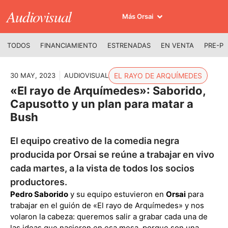
Audiovisual
Más Orsai
TODOS
FINANCIAMIENTO
ESTRENADAS
EN VENTA
PRE-P
30 MAY, 2023
AUDIOVISUAL
EL RAYO DE ARQUÍMEDES
«El rayo de Arquímedes»: Saborido,
Capusotto y un plan para matar a
Bush
El equipo creativo de la comedia negra
producida por Orsai se reúne a trabajar en vivo
cada martes, a la vista de todos los socios
productores.
Pedro Saborido
y su equipo estuvieron en
Orsai
para
trabajar en el guión de «El rayo de Arquímedes» y nos
volaron la cabeza: queremos salir a grabar cada una de
las ideas que nacieron en esa mesa, porque son una