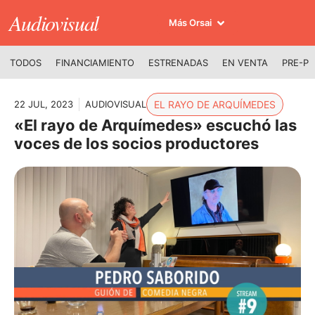
Audiovisual
Más Orsai
TODOS
FINANCIAMIENTO
ESTRENADAS
EN VENTA
PRE-P
22 JUL, 2023
AUDIOVISUAL
EL RAYO DE ARQUÍMEDES
«El rayo de Arquímedes» escuchó las
voces de los socios productores