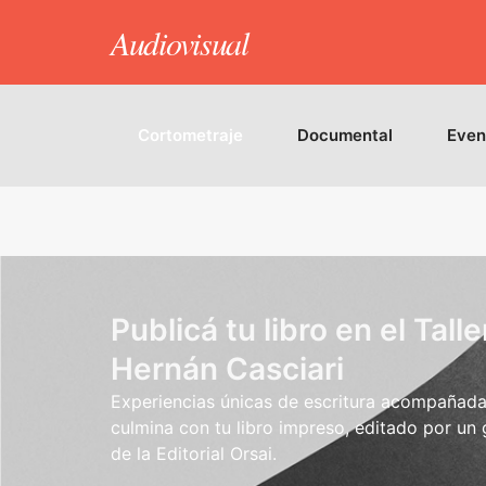
Audiovisual
Animación
Cortometraje
Documental
Even
Publicá tu libro en el Talle
Hernán Casciari
Experiencias únicas de escritura acompañada.
culmina con tu libro impreso, editado por un
de la Editorial Orsai.